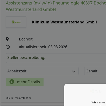
Assistenzarzt (m/ w/ d) Pneumologie 46397 Bocho
Westmünsterland GmbH
Klinikum Westmünsterland GmbH
Bocholt
aktualisiert seit: 03.08.2026
Stellenbeschreibung:
Arbeitszeit
Gehalt
mehr Details
Teilen
Quelle: meinestadt.de
Wir verwe