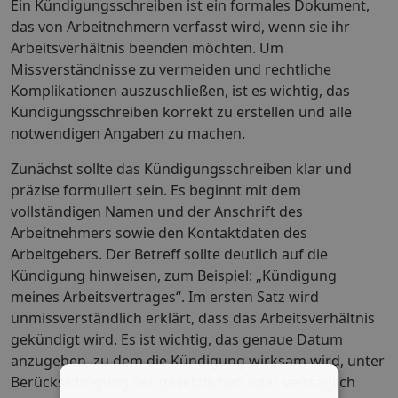
Ein Kündigungsschreiben ist ein formales Dokument,
das von Arbeitnehmern verfasst wird, wenn sie ihr
Arbeitsverhältnis beenden möchten. Um
Missverständnisse zu vermeiden und rechtliche
Komplikationen auszuschließen, ist es wichtig, das
Kündigungsschreiben korrekt zu erstellen und alle
notwendigen Angaben zu machen.
Zunächst sollte das Kündigungsschreiben klar und
präzise formuliert sein. Es beginnt mit dem
vollständigen Namen und der Anschrift des
Arbeitnehmers sowie den Kontaktdaten des
Arbeitgebers. Der Betreff sollte deutlich auf die
Kündigung hinweisen, zum Beispiel: „Kündigung
meines Arbeitsvertrages“. Im ersten Satz wird
unmissverständlich erklärt, dass das Arbeitsverhältnis
gekündigt wird. Es ist wichtig, das genaue Datum
anzugeben, zu dem die Kündigung wirksam wird, unter
Berücksichtigung der gesetzlichen oder vertraglich