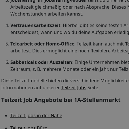
Jobsharing
: Im
Jobsharing-Modell
teilst du dir eine V
Arbeitszeit gleichmäßig oder nach Absprache. Dieses M
Wochenstunden arbeiten kannst.
Vertrauensarbeitszeit
: Hierbei gibt es keine festen 
entscheidest, wann und wo du deine Aufgaben erledigs
Telearbeit oder Home-Office
: Teilzeit kann auch mit
T
arbeitest. Dies ermöglicht eine noch flexiblere Arbeits
Sabbaticals oder Auszeiten
: Einige Unternehmen biet
Zeitraum, z. B. mehrere Monate oder ein Jahr, nur Teilz
Diese Teilzeitmodelle bieten dir verschiedene Möglichkeit
Informationen auf unserer
Teilzeit Jobs
Seite.
Teilzeit Job Angebote bei 1A-Stellenmarkt
Teilzeit Jobs in der Nähe
Teilzeit Jobs Büro