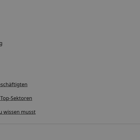
ig
eschäftigten
r Top-Sektoren
du wissen musst