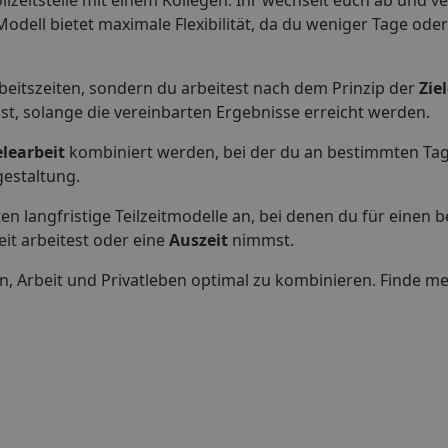
ollzeitstelle mit einem Kollegen. Ihr wechselt euch ab und ver
odell bietet maximale Flexibilität, da du weniger Tage oder
Arbeitszeiten, sondern du arbeitest nach dem Prinzip der
Zie
t, solange die vereinbarten Ergebnisse erreicht werden.
elearbeit
kombiniert werden, bei der du an bestimmten Ta
gestaltung.
en langfristige Teilzeitmodelle an, bei denen du für einen
eit arbeitest oder eine
Auszeit
nimmst.
en, Arbeit und Privatleben optimal zu kombinieren. Finde m