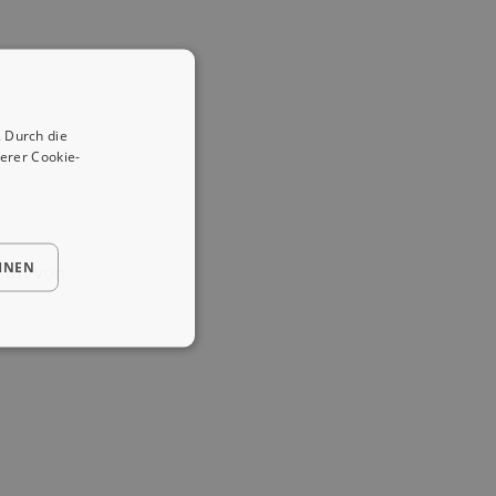
 Durch die
erer Cookie-
HNEN
e oft von