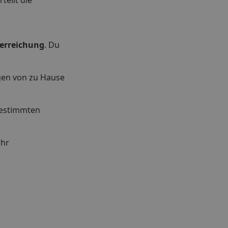
teilt die
lerreichung
. Du
gen von zu Hause
 bestimmten
ehr