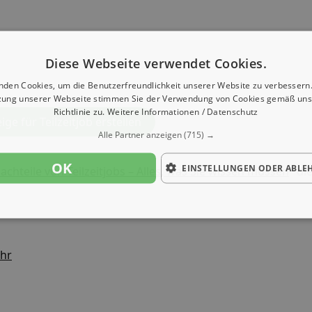
Diese Webseite verwendet Cookies.
nden Cookies, um die Benutzerfreundlichkeit unserer Website zu verbessern.
zung unserer Webseite stimmen Sie der Verwendung von Cookies gemäß uns
Richtlinie zu.
Weitere Informationen / Datenschutz
ge für Teilzeitjob erstellen
Alle Partner anzeigen
(715) →
OK
EINSTELLUNGEN ODER ABLE
achteile von Teilzeitjobs – Alles, was Sie wissen müssen
" di
ehr