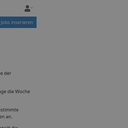
Jobs inserieren
ge der
Tage die Woche
bestimmte
en an.