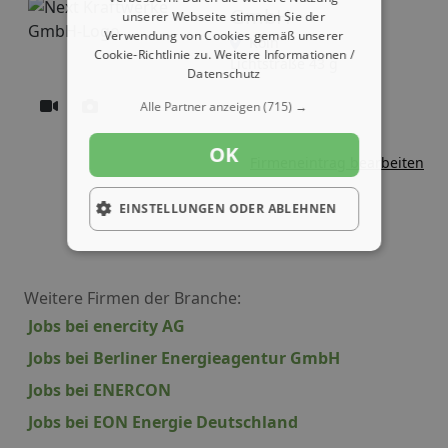
GmbH
unserer Webseite stimmen Sie der
Verwendung von Cookies gemäß unserer
Köln
Cookie-Richtlinie zu.
Weitere Informationen /
Lichtstraße 43 g
Datenschutz
Alle Partner anzeigen
(715) →
OK
Firmeneintrag bearbeiten
EINSTELLUNGEN ODER ABLEHNEN
Weitere Firmen der Branche:
Jobs bei enercity AG
Jobs bei Berliner Energieagentur GmbH
Jobs bei ENERCON
Jobs bei EON Energie Deutschland