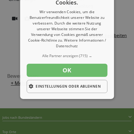
Cookies.
Duisburg
Wir verwenden Cookies, um die
Benutzerfreundlichkeit unserer Website zu
verbessern. Durch die weitere Nutzung
unserer Webseite stimmen Sie der
Verwendung von Cookies gemäß unserer
Firmeneintrag bearbeiten
Cookie-Richtlinie zu.
Weitere Informationen /
Datenschutz
Alle Partner anzeigen
(715) →
OK
Bewertungen:
+ Mehr Lesen
EINSTELLUNGEN ODER ABLEHNEN
Jobs nach Bundesländern
Top Orte