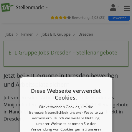
Stellenmarkt
Bewertung:
4,08
(
25
)
Bewerten
Jobs
Firmen
Jobs ETL Gruppe
Dresden
ETL Gruppe Jobs Dresden - Stellenangebote
Jetzt bei ETL Gruppe in Dresden bewerben
und Arbeitsplatz sichern
Diese Webseite verwendet
Cookies.
Jobs in Dresden: Arbeit in Vollzeit, Teilzeit oder als
Minijob finden – entdecken Sie aktuelle Stellenangebote
Wir verwenden Cookies, um die
in Handel, Logistik, Büro oder Dienstleistung direkt in
Benutzerfreundlichkeit unserer Website zu
Dresden.
verbessern. Durch die weitere Nutzung
unserer Webseite stimmen Sie der
Verwendung von Cookies gemäß unserer