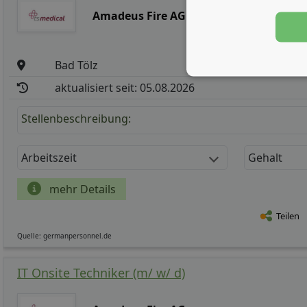
Amadeus Fire AG
Bad Tölz
aktualisiert seit: 05.08.2026
Stellenbeschreibung:
Arbeitszeit
Gehalt
mehr Details
Teilen
Quelle: germanpersonnel.de
IT Onsite Techniker (m/ w/ d)