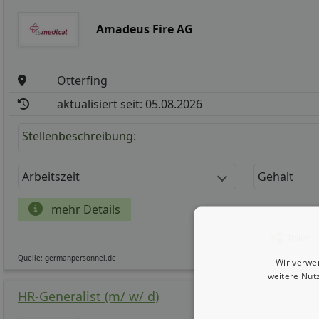
Amadeus Fire AG
Otterfing
aktualisiert seit: 05.08.2026
Stellenbeschreibung:
Arbeitszeit
Gehalt
mehr Details
Teilen
Quelle: germanpersonnel.de
Wir verwe
weitere Nut
HR-Generalist (m/ w/ d)