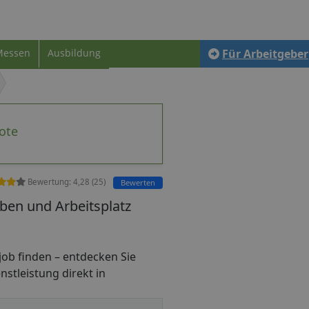
Messen
Ausbildung
Für Arbeitgeber
ote
Bewertung:
4,28
(
25
)
Bewerten
rben und Arbeitsplatz
nijob finden – entdecken Sie
nstleistung direkt in