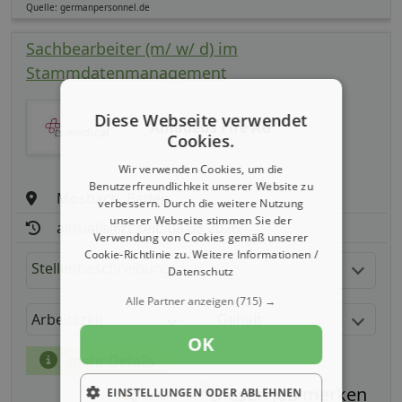
Quelle: germanpersonnel.de
Sachbearbeiter (m/ w/ d) im
Stammdatenmanagement
Diese Webseite verwendet
Amadeus Fire AG
Cookies.
Wir verwenden Cookies, um die
Benutzerfreundlichkeit unserer Website zu
Mosbach, Baden
verbessern. Durch die weitere Nutzung
unserer Webseite stimmen Sie der
aktualisiert seit: 08.08.2026
Verwendung von Cookies gemäß unserer
Cookie-Richtlinie zu.
Weitere Informationen /
Stellenbeschreibung:
Datenschutz
Alle Partner anzeigen
(715) →
Arbeitszeit
Gehalt
OK
mehr Details
EINSTELLUNGEN ODER ABLEHNEN
Teilen