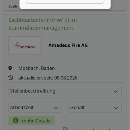
Quelle: germanpersonnel.de
Sachbearbeiter (m/ w/ d) im
Stammdatenmanagement
Amadeus Fire AG
Mosbach, Baden
aktualisiert seit: 08.08.2026
Stellenbeschreibung:
Arbeitszeit
Gehalt
mehr Details