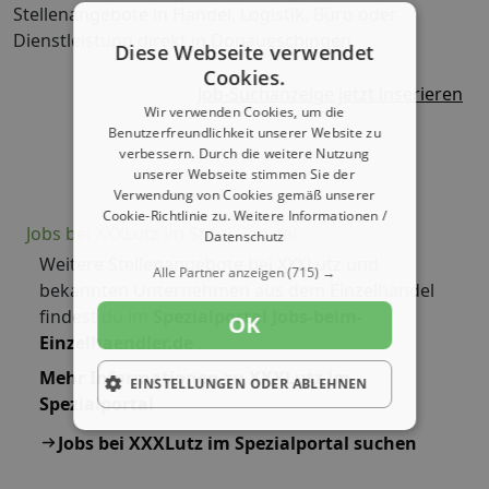
Stellenangebote in Handel, Logistik, Büro oder
Dienstleistung direkt in Donaueschingen.
Diese Webseite verwendet
Cookies.
Job-Suchanzeige jetzt inserieren
Wir verwenden Cookies, um die
Benutzerfreundlichkeit unserer Website zu
verbessern. Durch die weitere Nutzung
unserer Webseite stimmen Sie der
Verwendung von Cookies gemäß unserer
Cookie-Richtlinie zu.
Weitere Informationen /
Jobs bei XXXLutz im Spezialportal
Datenschutz
Weitere Stellenangebote bei XXXLutz und
Alle Partner anzeigen
(715) →
bekannten Unternehmen aus dem Einzelhandel
findest du im
Spezialportal Jobs-beim-
OK
Einzelhaendler.de
.
Mehr Informationen zu XXXLutz im
EINSTELLUNGEN ODER ABLEHNEN
Spezialportal
Jobs bei XXXLutz im Spezialportal suchen