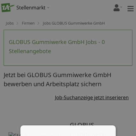
Stellenmarkt
Jobs
Firmen
Jobs GLOBUS Gummiwerke GmbH
GLOBUS Gummiwerke GmbH Jobs - 0
Stellenangebote
Jetzt bei GLOBUS Gummiwerke GmbH
bewerben und Arbeitsplatz sichern
Job-Suchanzeige jetzt inserieren
GLOBUS
Gummiwerke