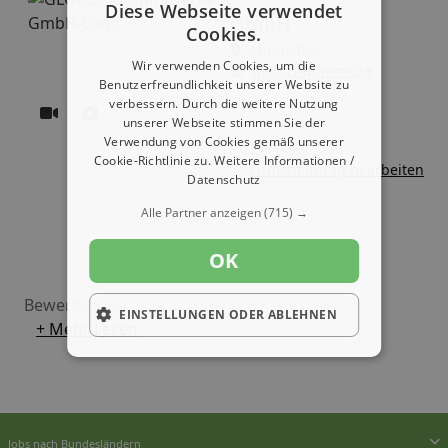
Diese Webseite verwendet
GmbH
Cookies.
Ahrensbök
Wir verwenden Cookies, um die
globus-gummi.de
Benutzerfreundlichkeit unserer Website zu
verbessern. Durch die weitere Nutzung
unserer Webseite stimmen Sie der
Verwendung von Cookies gemäß unserer
Cookie-Richtlinie zu.
Weitere Informationen /
Firmeneintrag bearbeiten
Datenschutz
Alle Partner anzeigen
(715) →
OK
Bewertungen:
EINSTELLUNGEN ODER ABLEHNEN
+ Mehr Lesen
Jobs nach Bundesländern