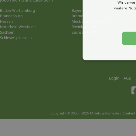
Wir verwe
weitere Nut
Baden-Württemberg
Bayern
Brandenburg
Bremen
Hessen
Mecklenburg-Vorpommern
Nordrhein-Westfalen
Rheinland-Pfalz
Sachsen
Sachsen Anhalt
Schleswig Holstein
Login
AGB
Copyright © 2000 - 2026 1A-Infosysteme.de | Content 