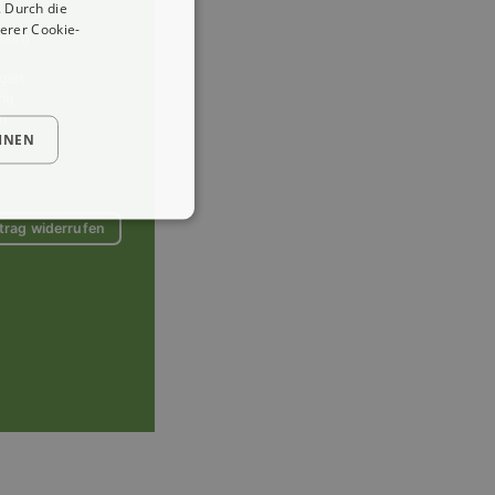
 Durch die
erer Cookie-
burg
gart
zig
n
sden
HNEN
trag widerrufen