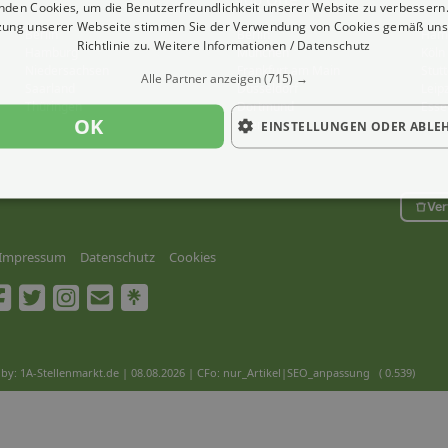
nden Cookies, um die Benutzerfreundlichkeit unserer Website zu verbessern.
zung unserer Webseite stimmen Sie der Verwendung von Cookies gemäß uns
Berlin
Berlin
Ham
Richtlinie zu.
Weitere Informationen / Datenschutz
Hamburg
München
Köln
Niedersachsen
Frankfurt am Main
Stutt
Alle Partner anzeigen
(715) →
Saarland
Düsseldorf
Leip
Thüringen
Dortmund
Esse
OK
Bremen
Dre
EINSTELLUNGEN ODER ABLE
Ver
Impressum
Datenschutz
Cookies
by: 1A-Stellenmarkt.de | 08.08.2026
| CFo: nur_Artikel|SEO_anpassung ( 0.539)