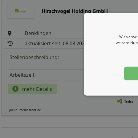
Hirschvogel Holding GmbH
Denklingen
Wir verwe
weitere Nut
aktualisiert seit: 08.08.2026
Stellenbeschreibung:
Arbeitszeit
Gehalt
mehr Details
Teilen
Quelle: meinestadt.de