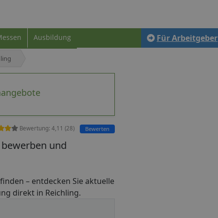
Messen
Ausbildung
Für Arbeitgeber
ling
enangebote
Bewertung:
4,11
(
28
)
Bewerten
ng bewerben und
ob finden – entdecken Sie aktuelle
ng direkt in Reichling.