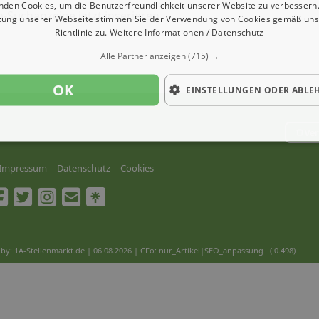
nden Cookies, um die Benutzerfreundlichkeit unserer Website zu verbessern.
b-Suchanzeige jetzt inserieren
zung unserer Webseite stimmen Sie der Verwendung von Cookies gemäß uns
Richtlinie zu.
Weitere Informationen / Datenschutz
Alle Partner anzeigen
(715) →
OK
EINSTELLUNGEN ODER ABLE
Ver
Impressum
Datenschutz
Cookies
by: 1A-Stellenmarkt.de | 06.08.2026
| CFo: nur_Artikel|SEO_anpassung ( 0.498)