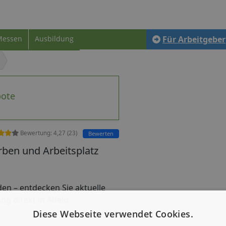
Messen
Ausbildung
Für Arbeitgeber
bote
Bewertung:
4,27
(
23
)
Bewerten
rben und Arbeitsplatz
inden – entdecken Sie aktuelle
g direkt in Alfeld.
Diese Webseite verwendet Cookies.