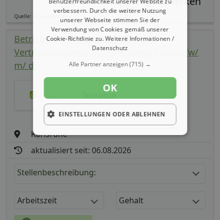
Benutzerfreundlichkeit unserer Website zu
Teilen
verbessern. Durch die weitere Nutzung
Quelle: meinestadt.de
unserer Webseite stimmen Sie der
Verwendung von Cookies gemäß unserer
Betriebswirt als Account Manager
Cookie-Richtlinie zu.
Weitere Informationen /
Datenschutz
Vertriebsaußendienst / Medizinprodukte (w/
m/ d)
Alle Partner anzeigen
(715) →
OK
Tempton
EINSTELLUNGEN ODER ABLEHNEN
Karlsruhe
aktualisiert seit: 06.08.2026
Stellenbeschreibung:
Arbeitszeit
Gehalt