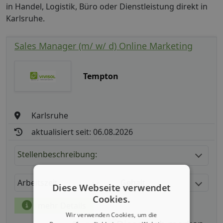
in Handel, Logistik, Büro oder Dienstleistung direkt in
Karlsruhe.
Sales Manager (m/ w/ d) Online Marketing
Tempton
Karlsruhe
aktualisiert seit: 06.08.2026
Stellenbeschreibung:
Arbeitszeit
Gehalt
Diese Webseite verwendet
Cookies.
mehr Details
Wir verwenden Cookies, um die