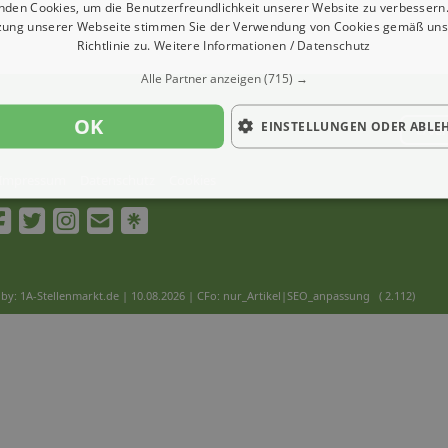
nden Cookies, um die Benutzerfreundlichkeit unserer Website zu verbessern.
zung unserer Webseite stimmen Sie der Verwendung von Cookies gemäß uns
Richtlinie zu.
Weitere Informationen / Datenschutz
Alle Partner anzeigen
(715) →
OK
EINSTELLUNGEN ODER ABLE
Ver
Impressum
Datenschutz
Cookies
by: 1A-Stellenmarkt.de | 10.08.2026
| CFo: nur_Artikel|SEO_anpassung ( 2.112)