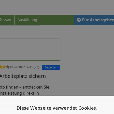
Messen
Ausbildung
Für Arbeitgeber
Bewertung:
4,45
(
27
)
Bewerten
Arbeitsplatz sichern
nijob finden – entdecken Sie
nstleistung direkt in
b-Suchanzeige jetzt inserieren
Diese Webseite verwendet Cookies.